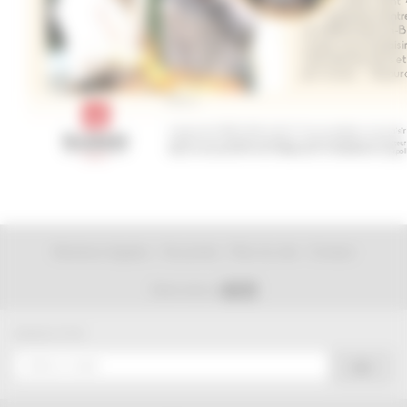
-
-
-
Mentions légales
Vie privée
Plan du site
Contact
Suivez-nous sur
NEWSLETTER
OK