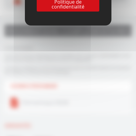
Politique de
CONTACTEZ-NOUS
confidentialité
INFORMATIONS COMPLÉMENTAIRES
Fonctionnnement
Le fonctionnement électrique de ce bandeau est à coupure. L'alimentation ne se
fait que par flexible côté vantail de service uniquement.
L'ouverture extérieure se fait électriquement par le contrôle d'accès et l'ouverture
de l'intérieur se fait par bouton électrique
FICHIERS À TÉLÉCHARGER
Fiche technique PSEVM
VARIANTES