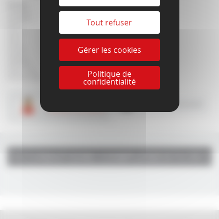
Serrure
Référence
SEP2000I
41931
SEP2000C
40706
Tout refuser
SEP77
41931
SEP770
40706
SEP96
43818
SEP960
41882
Gérer les cookies
GB2000
41882
GB2000IS
44359
DG27 et 28
41881
Politique de
DG270 et 280
41881
confidentialité
Plus d'infos
Imprimer la fiche produit
CONTACTEZ-NOUS
INFORMATIONS COMPLÉMENTAIRES