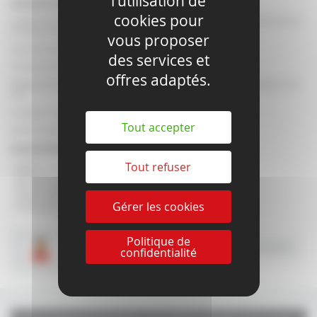
l'utilisation de
Charnière Glace-glace 135°
cookies pour
La gamme Stardouch offre un large choix d'angles permettant les constructions
de cabine de douche les plus originales.
vous proposer
Ouverture dans les 2 sens : intérieur et extérieur.
des services et
Fermeture automatique de la porte sur les derniers 20°.
offres adaptés.
Réglage de la position fermée de +/- 5° afin de compenser les imperfections du
mur.
En option : cache vis invisible et trou oblongs
Tout accepter
Existe en plusieurs coloris de la gamme Laiton.
Caractéristiques :
Tout refuser
- Matière : Laiton
- Épaisseur Chrome : 4 microns
- Épaisseur glace : 6, 8 ou 10mm
- Largeur glace : 800mm max.
Gérer les cookies
- Poids par paire de charnière : 35kg max.
Politique de
Plus d'infos
Imprimer la fiche produit
confidentialité
CONTACTEZ-NOUS