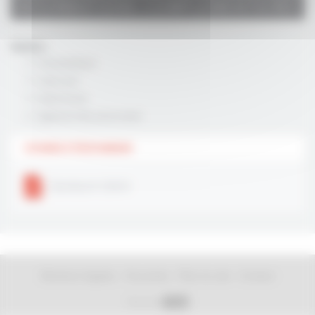
INFORMATIONS COMPLÉMENTAIRES
Finitions :
Chromé Brillant
Laiton poli
Nickel brossé
Egalement RAL personnalisé
FICHIERS À TÉLÉCHARGER
Stardouch CS610
-
-
-
Mentions légales
Vie privée
Plan du site
Contact
Suivez-nous sur