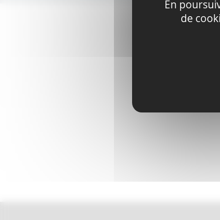
En poursuiva
de cook