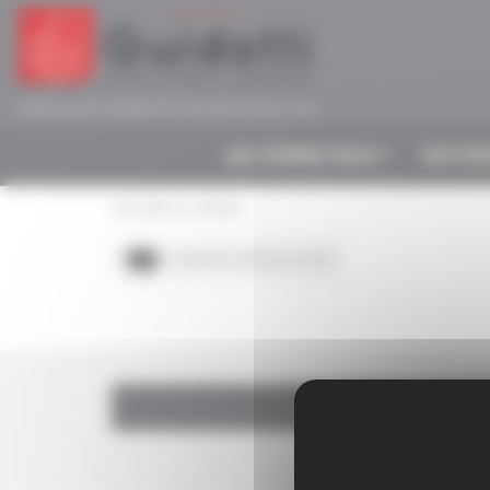
Panneau de gestion des cookies
CRÉATEUR DE SYSTÈMES DE SÉCURITÉ DEPUIS 1957
QUI SOMMES-NOUS ?
NOS SER
Vous êtes ici :
Accueil
Imprimer la fiche produit
I