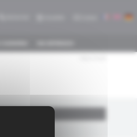
Rechercher
Actualités
Contact
 CHARNIÈRES
NOS RÉFÉRENCES
< Retour à la liste
ES