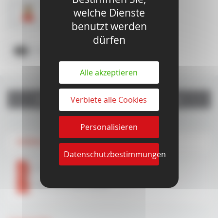
Weitere Infos
welche Dienste
KONTAKTIEREN SIE UNS
benutzt werden
dürfen
Produktdatenblatt drucken
Alle akzeptieren
WEITERE INFORMATIONEN
Verbiete alle Cookies
Personalisieren
DOWNLOAD-DATEIEN
Datenschutzbestimmungen
Fiche technique DG286
Fiche technique DG286