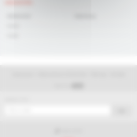
VARIANTEN
Artikelnummer
Bezeichnung
DG286C
DG286I
-
-
-
Impressum
Datenschutz & Sicherheit
Sitemap
Kontakt
Folgen Sie uns auf
NEWSLETTER
OK