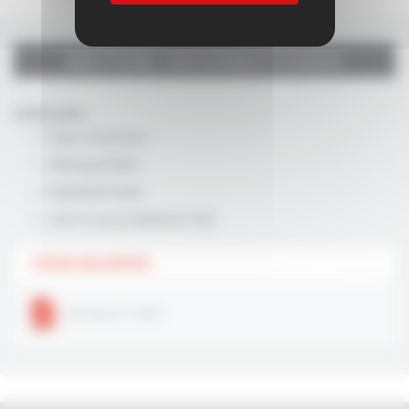
WEITERE INFORMATIONEN
Ausführungen :
Glanz Verchromt
Messing Poliert
Edelstahl-Finish
Auch in personalisierten RAL
DOWNLOAD-DATEIEN
Stardouch CS60